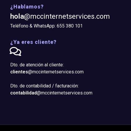
¿Hablamos?
hola
@mccinternetservices.com
Teléfono & WhatsApp: 655 380 101
¿Ya eres cliente?
Dto. de atención al cliente:
clientes
@mccinternetservices.com
Dto. de contabilidad / facturación:
contabilidad
@mccinternetservices.com