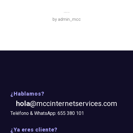
Restaurante Ca Na Sofía
by
admin_mcc
¿Hablamos?
hola
@mccinternetservices.com
Teléfono & WhatsApp: 655 380 101
¿Ya eres cliente?