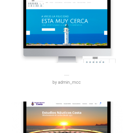
Es Raco de Ses Roques
by
admin_mcc